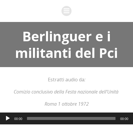
Vai
al
contenuto
Berlinguer e i
militanti del Pci
Estratti audio da
:
Comizio conclusivo della Festa nazionale dell’Unità
Roma 1 ottobre 1972
Audio
00:00
00:00
Player