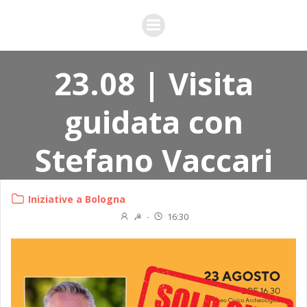
Vai
al
contenuto
23.08 | Visita
guidata con
Stefano Vaccari
Iniziative a Bologna
☭
-
16:30