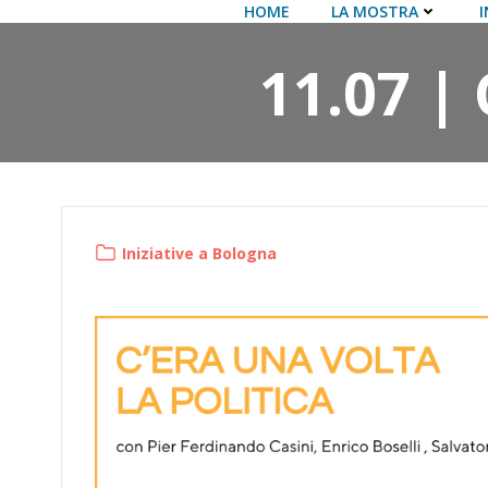
Vai
HOME
LA MOSTRA
I
al
contenuto
11.07 | 
Iniziative a Bologna