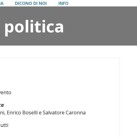
IA
DICONO DI NOI
INFO
 politica
vento
ca
ni, Enrico Boselli e Salvatore Caronna
utti